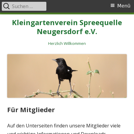
Suchen
Primäres
Menü
nach:
Menü
Springe
Kleingartenverein Spreequelle
zum
Neugersdorf e.V.
Inhalt
Herzlich Willkommen
Für Mitglieder
Auf den Unterseiten finden unsere Mitglieder viele
und wichtige Informationen und Downloads.